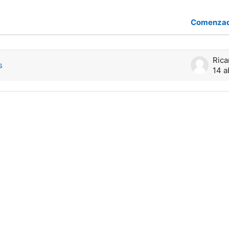
Comenzad
de 1 discusiones
s
14 a