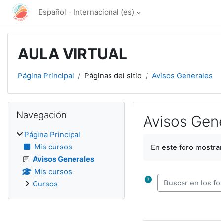
Salta al contenido principal
Español - Internacional ‎(es)‎
AULA VIRTUAL
Página Principal
Páginas del sitio
Avisos Generales
Bloques
Salta Navegación
Navegación
Avisos Gen
Página Principal
Requisitos de finali
Mis cursos
En este foro mostra
Avisos Generales
Mis cursos
Buscar en los foro
Cursos