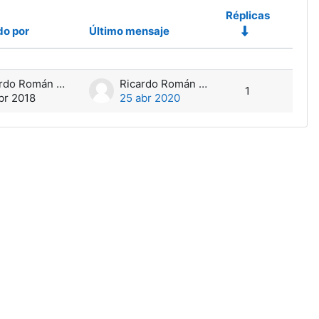
Réplicas
o por
Último mensaje
Accio
Ricardo Román Mateos
Ricardo Román Mateos
1
br 2018
25 abr 2020