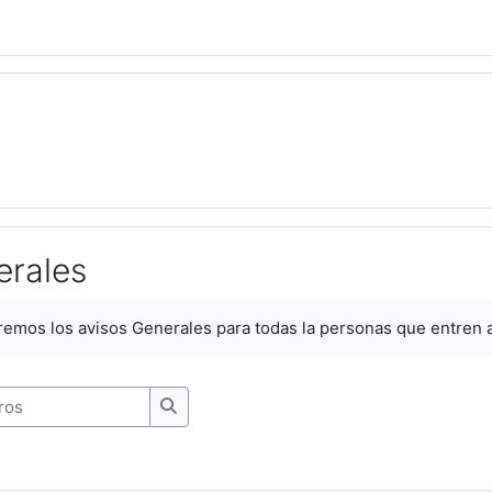
erales
zación
remos los avisos Generales para todas la personas que entren a
s
Buscar en los foros